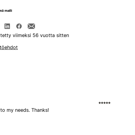
mä malli
itetty viimeksi 56 vuotta sitten
töehdot
t to my needs. Thanks!