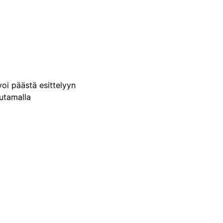
voi päästä esittelyyn
uutamalla