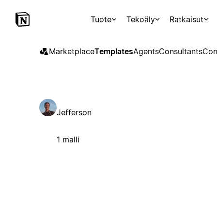
Tuote
Tekoäly
Ratkaisut
Marketplace
Templates
Agents
Consultants
Con
Jefferson
1 malli