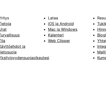
Yritys
Lataa
Resu
Tietoja
iOS ja Android
Tuki
Urat
Mac ja Windows
Hinn
Turvallisuus
Kalenteri
Blog
Tila
Web Clipper
Yhte
Käyttöehdot ja
Integ
tietosuoja
Malli
Yksityisyydensuojaoikeutesi
Kump