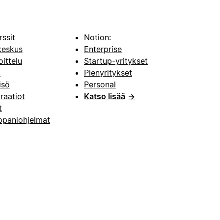
rssit
Notion:
keskus
Enterprise
oittelu
Startup-yritykset
i
Pienyritykset
isö
Personal
raatiot
Katso lisää
→
t
paniohjelmat