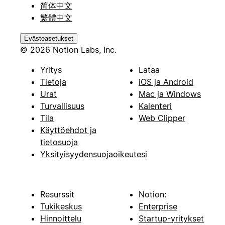
简体中文
繁體中文
Evästeasetukset
© 2026 Notion Labs, Inc.
Yritys
Lataa
Tietoja
iOS ja Android
Urat
Mac ja Windows
Turvallisuus
Kalenteri
Tila
Web Clipper
Käyttöehdot ja
tietosuoja
Yksityisyydensuojaoikeutesi
Resurssit
Notion:
Tukikeskus
Enterprise
Hinnoittelu
Startup-yritykset