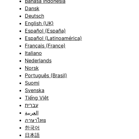
Bahasa Indonesia
Dansk
Deutsch
English (UK)
Español (España)
Español (Latinoamérica)
Français (France)
Italiano
Nederlands
Norsk
Português (Brasil)
Suomi
Svenska
Tiếng Việt
עברית
العربية
ภาษาไทย
한국어
日本語