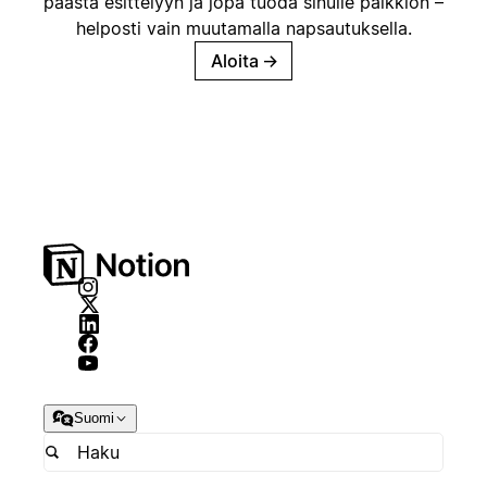
päästä esittelyyn ja jopa tuoda sinulle palkkion –
helposti vain muutamalla napsautuksella.
Aloita
→
Suomi