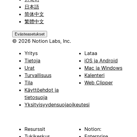
日本語
简体中文
繁體中文
Evästeasetukset
© 2026 Notion Labs, Inc.
Yritys
Lataa
Tietoja
iOS ja Android
Urat
Mac ja Windows
Turvallisuus
Kalenteri
Tila
Web Clipper
Käyttöehdot ja
tietosuoja
Yksityisyydensuojaoikeutesi
Resurssit
Notion:
Tukikeskus
Enterprise