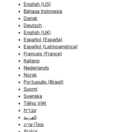
English (US)
Bahasa Indonesia
Dansk
Deutsch
English (UK)
Español (España)
Español (Latinoamérica)
Français (France)
Italiano
Nederlands
Norsk
Português (Brasil)
Suomi
Svenska
Tiếng Việt
עברית
العربية
ภาษาไทย
한국어