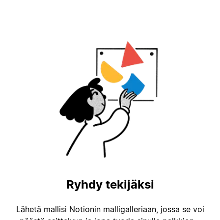
Ryhdy tekijäksi
Lähetä mallisi Notionin malligalleriaan, jossa se voi