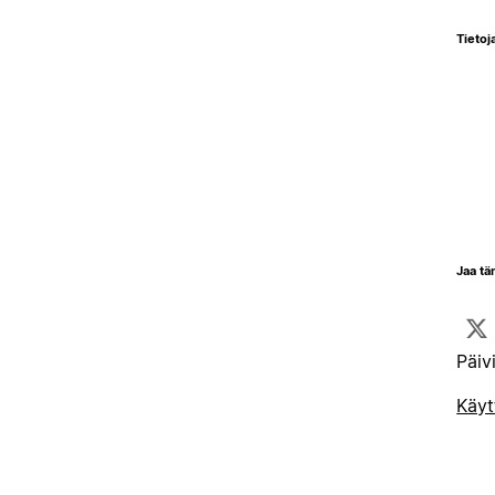
Tietoja
Jaa tä
Päiv
Käyt