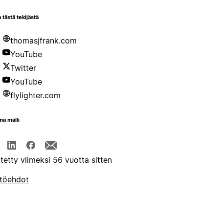
 tästä tekijästä
thomasjfrank.com
YouTube
Twitter
YouTube
flylighter.com
mä malli
itetty viimeksi 56 vuotta sitten
töehdot