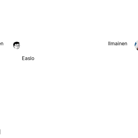
en
Ilmainen
Easlo
l