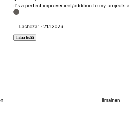
it's a perfect improvement/addition to my projects 
L
Lachezar ·
21.1.2026
Lataa lisää
en
Ilmainen