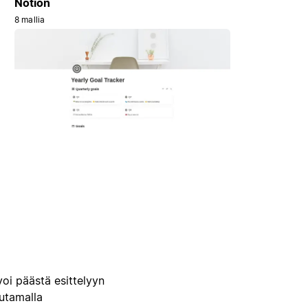
Notion
8 mallia
voi päästä esittelyyn
uutamalla