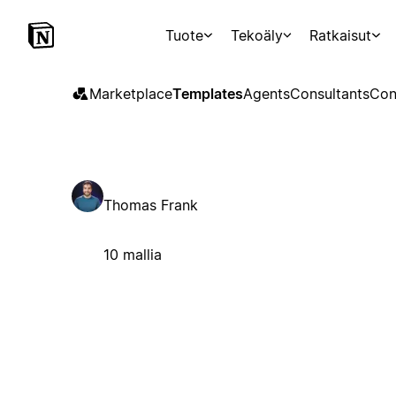
Tuote
Tekoäly
Ratkaisut
Marketplace
Templates
Agents
Consultants
Con
Thomas Frank
10 mallia