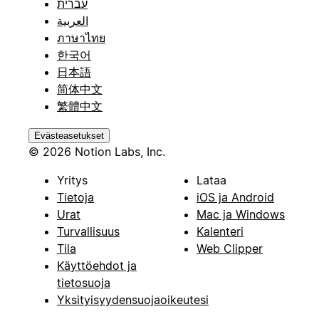
עברית
العربية
ภาษาไทย
한국어
日本語
简体中文
繁體中文
Evästeasetukset
© 2026 Notion Labs, Inc.
Yritys
Lataa
Tietoja
iOS ja Android
Urat
Mac ja Windows
Turvallisuus
Kalenteri
Tila
Web Clipper
Käyttöehdot ja
tietosuoja
Yksityisyydensuojaoikeutesi