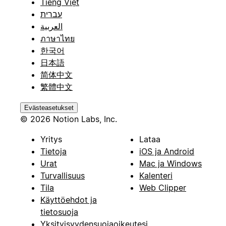
Tiếng Việt
עברית
العربية
ภาษาไทย
한국어
日本語
简体中文
繁體中文
Evästeasetukset
© 2026 Notion Labs, Inc.
Yritys
Lataa
Tietoja
iOS ja Android
Urat
Mac ja Windows
Turvallisuus
Kalenteri
Tila
Web Clipper
Käyttöehdot ja
tietosuoja
Yksityisyydensuojaoikeutesi