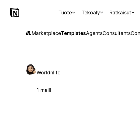
Tuote
Tekoäly
Ratkaisut
Marketplace
Templates
Agents
Consultants
Con
Worldnlife
1 malli