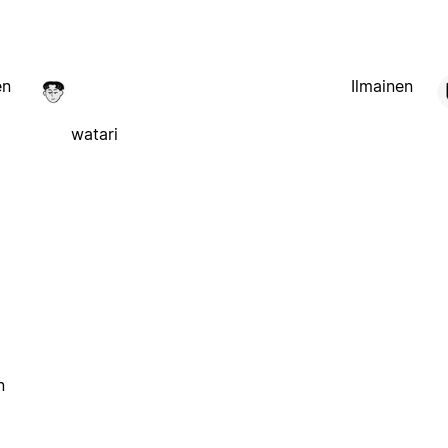
en
Ilmainen
watari
n