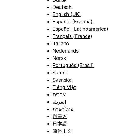
Deutsch
English (UK)
Español (España)
Español (Latinoamérica)
Français (France)
Italiano
Nederlands
Norsk
Português (Brasil)
Suomi
Svenska
Tiếng Việt
עברית
العربية
ภาษาไทย
한국어
日本語
简体中文