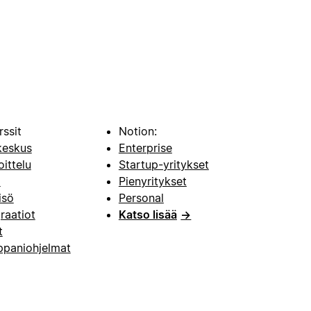
rssit
Notion:
keskus
Enterprise
oittelu
Startup-yritykset
i
Pienyritykset
isö
Personal
raatiot
Katso lisää
→
t
paniohjelmat