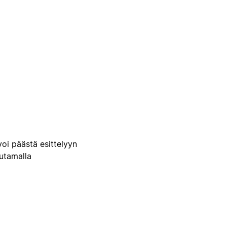
voi päästä esittelyyn
uutamalla