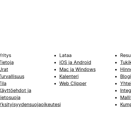
Yritys
Lataa
Resu
Tietoja
iOS ja Android
Tuki
Urat
Mac ja Windows
Hinn
Turvallisuus
Kalenteri
Blog
Tila
Web Clipper
Yhte
Käyttöehdot ja
Integ
tietosuoja
Malli
Yksityisyydensuojaoikeutesi
Kump