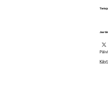
Tietoja
Jaa tä
Päiv
Käyt