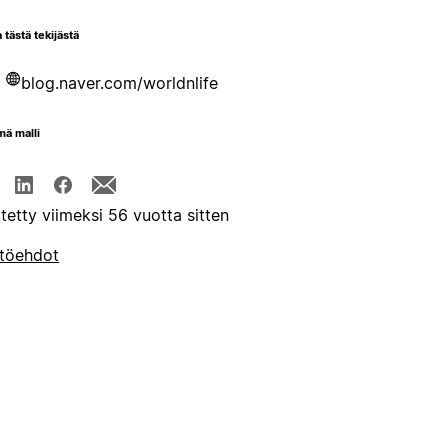
 tästä tekijästä
blog.naver.com/worldnlife
mä malli
itetty viimeksi 56 vuotta sitten
töehdot