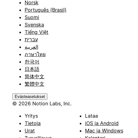
Norsk
Português (Brasil)
Suomi
Svenska
Tiếng Việt
עברית
العربية
ภาษาไทย
한국어
日本語
简体中文
繁體中文
Evästeasetukset
© 2026 Notion Labs, Inc.
Yritys
Lataa
Tietoja
iOS ja Android
Urat
Mac ja Windows
Turvallisuus
Kalenteri