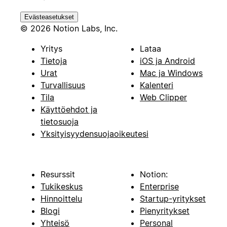
Evästeasetukset
© 2026 Notion Labs, Inc.
Yritys
Lataa
Tietoja
iOS ja Android
Urat
Mac ja Windows
Turvallisuus
Kalenteri
Tila
Web Clipper
Käyttöehdot ja
tietosuoja
Yksityisyydensuojaoikeutesi
Resurssit
Notion:
Tukikeskus
Enterprise
Hinnoittelu
Startup-yritykset
Blogi
Pienyritykset
Yhteisö
Personal