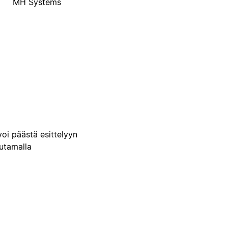
MH Systems
voi päästä esittelyyn
uutamalla