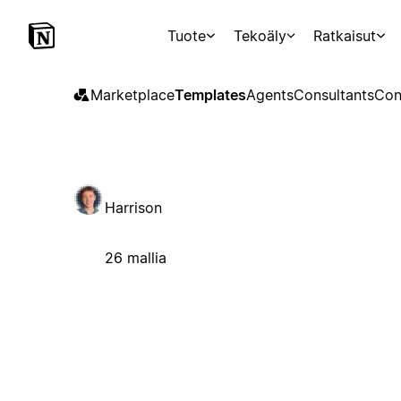
Tuote
Tekoäly
Ratkaisut
Marketplace
Templates
Agents
Consultants
Con
Harrison
26 mallia