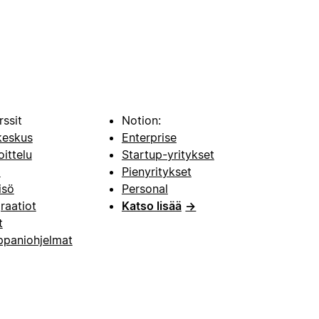
rssit
Notion:
keskus
Enterprise
oittelu
Startup-yritykset
i
Pienyritykset
isö
Personal
raatiot
Katso lisää
→
t
paniohjelmat