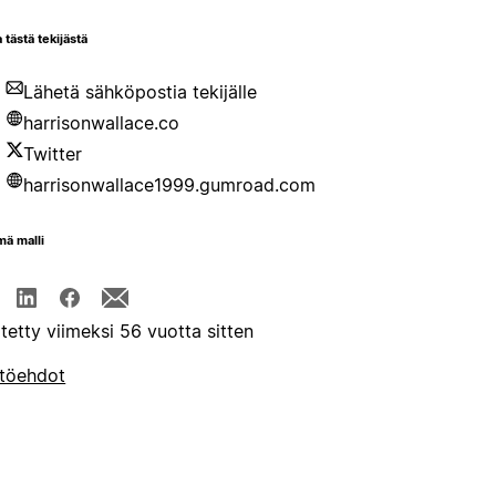
 tästä tekijästä
Lähetä sähköpostia tekijälle
harrisonwallace.co
Twitter
harrisonwallace1999.gumroad.com
mä malli
itetty viimeksi 56 vuotta sitten
töehdot