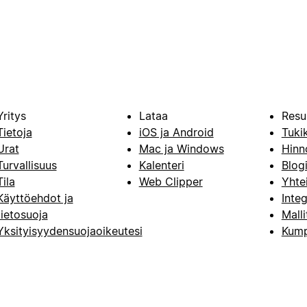
Yritys
Lataa
Resu
Tietoja
iOS ja Android
Tuki
Urat
Mac ja Windows
Hinn
Turvallisuus
Kalenteri
Blog
Tila
Web Clipper
Yhte
Käyttöehdot ja
Integ
tietosuoja
Malli
Yksityisyydensuojaoikeutesi
Kump