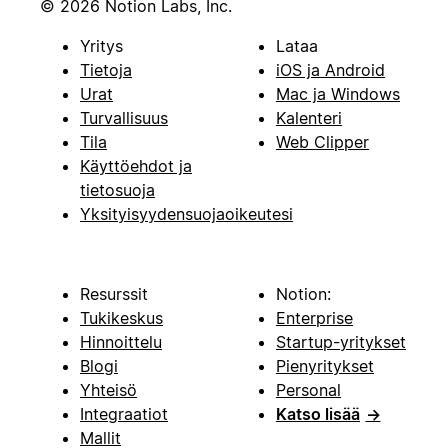
© 2026 Notion Labs, Inc.
Yritys
Lataa
Tietoja
iOS ja Android
Urat
Mac ja Windows
Turvallisuus
Kalenteri
Tila
Web Clipper
Käyttöehdot ja
tietosuoja
Yksityisyydensuojaoikeutesi
Resurssit
Notion:
Tukikeskus
Enterprise
Hinnoittelu
Startup-yritykset
Blogi
Pienyritykset
Yhteisö
Personal
Integraatiot
Katso lisää
→
Mallit