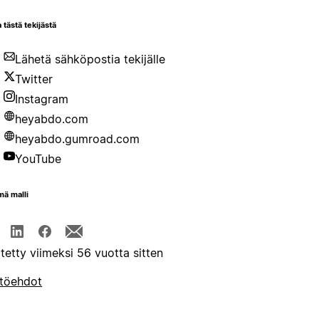
 tästä tekijästä
Lähetä sähköpostia tekijälle
Twitter
Instagram
heyabdo.com
heyabdo.gumroad.com
YouTube
mä malli
itetty viimeksi 56 vuotta sitten
töehdot