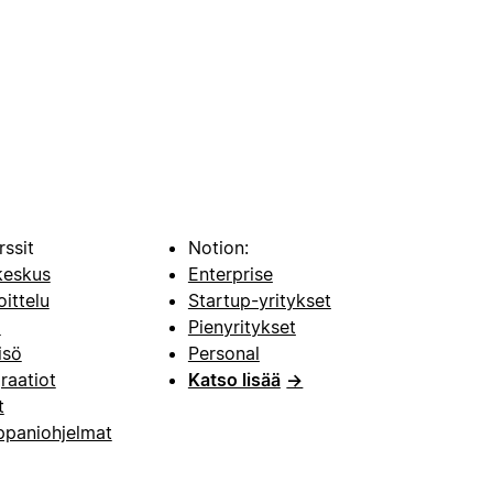
rssit
Notion:
keskus
Enterprise
oittelu
Startup-yritykset
i
Pienyritykset
isö
Personal
raatiot
Katso lisää
→
t
paniohjelmat