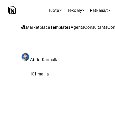
Tuote
Tekoäly
Ratkaisut
Marketplace
Templates
Agents
Consultants
Con
Abdo Karmalla
101 mallia