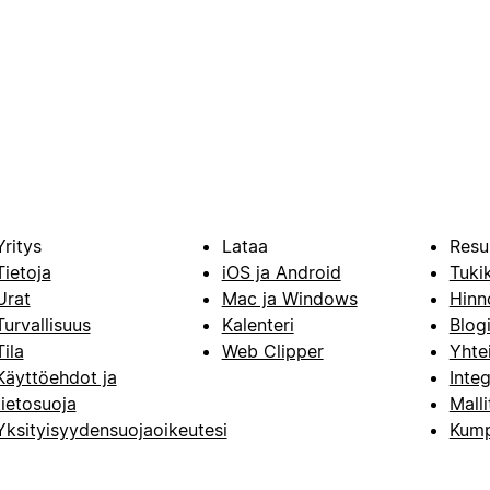
Yritys
Lataa
Resu
Tietoja
iOS ja Android
Tuki
Urat
Mac ja Windows
Hinn
Turvallisuus
Kalenteri
Blog
Tila
Web Clipper
Yhte
Käyttöehdot ja
Integ
tietosuoja
Malli
Yksityisyydensuojaoikeutesi
Kump