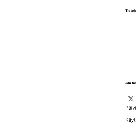
Tietoja
Jaa tä
Päiv
Käyt