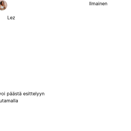
Ilmainen
Lez
voi päästä esittelyyn
uutamalla