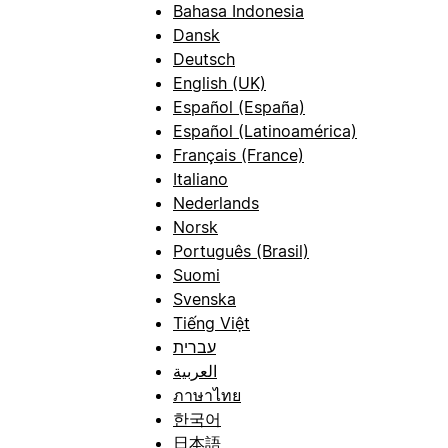
Bahasa Indonesia
Dansk
Deutsch
English (UK)
Español (España)
Español (Latinoamérica)
Français (France)
Italiano
Nederlands
Norsk
Português (Brasil)
Suomi
Svenska
Tiếng Việt
עברית
العربية
ภาษาไทย
한국어
日本語