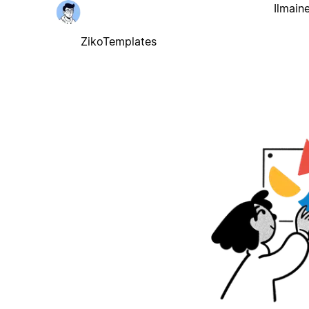
Ilmain
ZikoTemplates