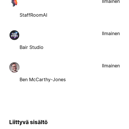
Ilmainen
StaffRoomAI
Ilmainen
Bair Studio
Ilmainen
Ben McCarthy-Jones
Liittyvä sisältö