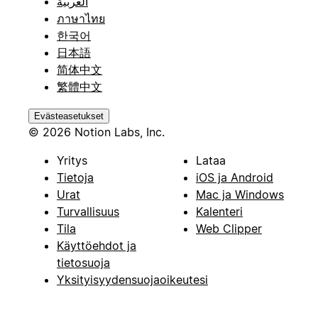
العربية
ภาษาไทย
한국어
日本語
简体中文
繁體中文
Evästeasetukset
© 2026 Notion Labs, Inc.
Yritys
Lataa
Tietoja
iOS ja Android
Urat
Mac ja Windows
Turvallisuus
Kalenteri
Tila
Web Clipper
Käyttöehdot ja
tietosuoja
Yksityisyydensuojaoikeutesi