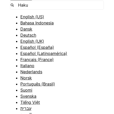
English (US)
Bahasa Indonesia
Dansk
Deutsch
English (UK)
Español (España)
Español (Latinoamérica)
Français (France)
Italiano
Nederlands
Norsk
Português (Brasil)
Suomi
Svenska
Tiếng Việt
עברית