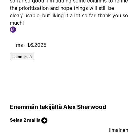
so far so good! I'm adding some columns to refine
the prioritization and hope things will still be
clear/ usable, but liking it a lot so far. thank you so
much!
M
ms ·
1.6.2025
Lataa lisää
Enemmän tekijältä Alex Sherwood
Selaa 2 mallia
Ilmainen