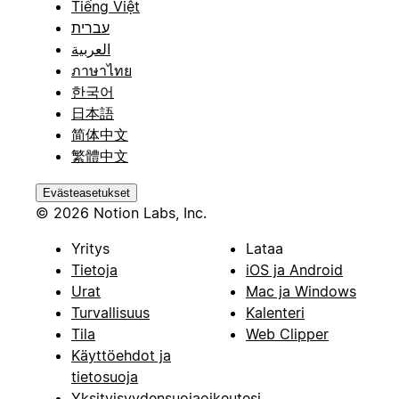
Tiếng Việt
עברית
العربية
ภาษาไทย
한국어
日本語
简体中文
繁體中文
Evästeasetukset
© 2026 Notion Labs, Inc.
Yritys
Lataa
Tietoja
iOS ja Android
Urat
Mac ja Windows
Turvallisuus
Kalenteri
Tila
Web Clipper
Käyttöehdot ja
tietosuoja
Yksityisyydensuojaoikeutesi