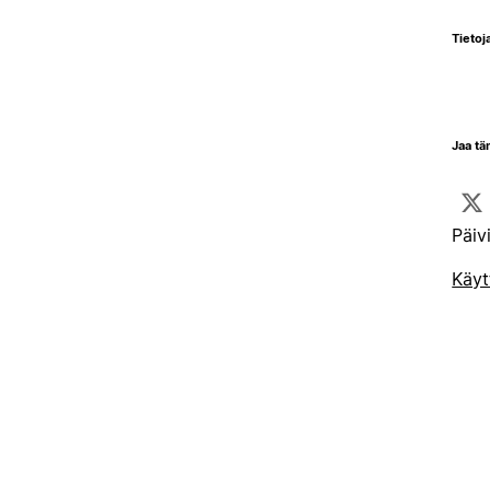
Tietoja
Jaa tä
Päiv
Käyt