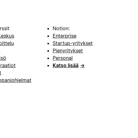
rssit
Notion:
keskus
Enterprise
oittelu
Startup-yritykset
i
Pienyritykset
isö
Personal
raatiot
Katso lisää
→
t
paniohjelmat