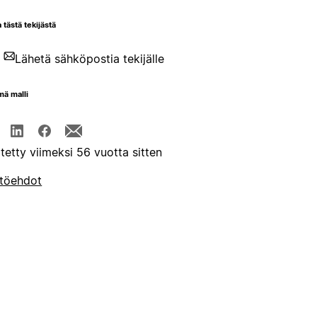
 tästä tekijästä
Lähetä sähköpostia tekijälle
mä malli
itetty viimeksi 56 vuotta sitten
töehdot