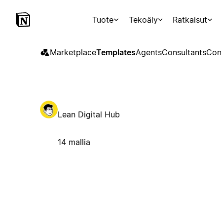
Tuote
Tekoäly
Ratkaisut
Marketplace
Templates
Agents
Consultants
Con
Lean Digital Hub
14 mallia