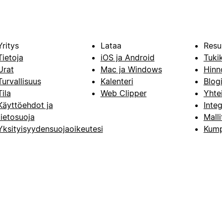
Yritys
Lataa
Resu
Tietoja
iOS ja Android
Tuki
Urat
Mac ja Windows
Hinn
Turvallisuus
Kalenteri
Blog
Tila
Web Clipper
Yhte
Käyttöehdot ja
Integ
tietosuoja
Malli
Yksityisyydensuojaoikeutesi
Kump