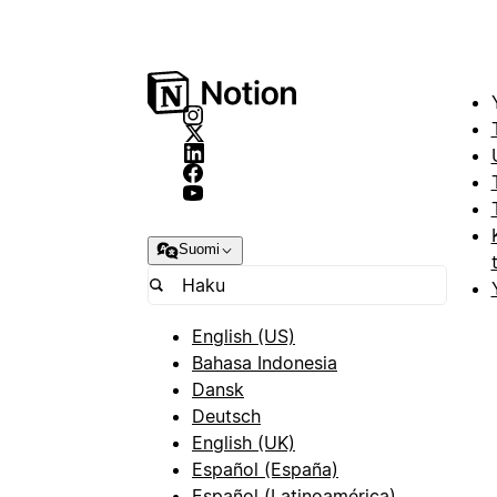
Suomi
English (US)
Bahasa Indonesia
Dansk
Deutsch
English (UK)
Español (España)
Español (Latinoamérica)