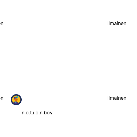
en
Ilmainen
en
Ilmainen
n.o.t.i.o.n.boy