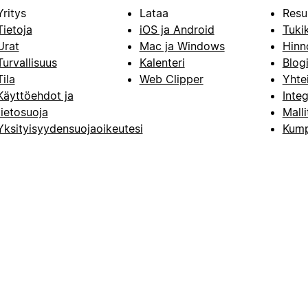
Yritys
Lataa
Resu
Tietoja
iOS ja Android
Tuki
Urat
Mac ja Windows
Hinn
Turvallisuus
Kalenteri
Blog
Tila
Web Clipper
Yhte
Käyttöehdot ja
Integ
tietosuoja
Malli
Yksityisyydensuojaoikeutesi
Kump