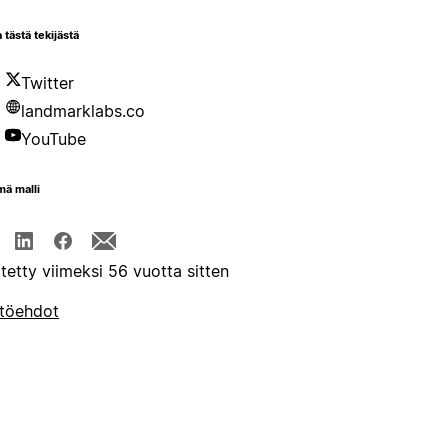
 tästä tekijästä
Twitter
landmarklabs.co
YouTube
mä malli
itetty viimeksi 56 vuotta sitten
töehdot