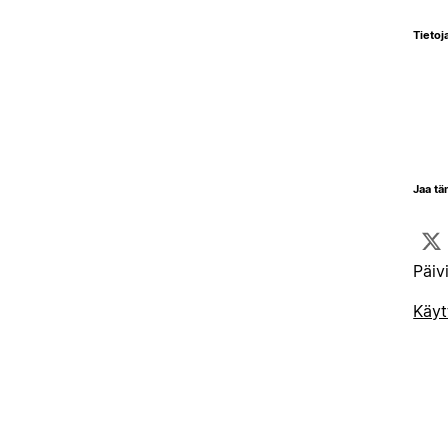
Tietoja
Jaa tä
Päiv
Käyt