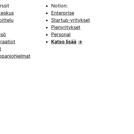
rssit
Notion:
keskus
Enterprise
oittelu
Startup-yritykset
i
Pienyritykset
isö
Personal
raatiot
Katso lisää
→
t
paniohjelmat