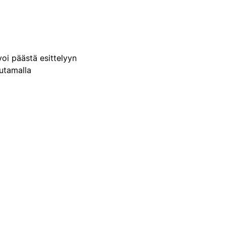
voi päästä esittelyyn
uutamalla