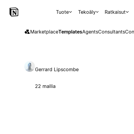
Tuote
Tekoäly
Ratkaisut
Marketplace
Templates
Agents
Consultants
Con
Gerrard Lipscombe
22 mallia