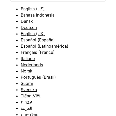
English (US)
Bahasa Indonesia
Dansk
Deutsch
English (UK)
Español (España)
Español (Latinoamérica)
Français (France)
Italiano
Nederlands
Norsk
Português (Brasil)
Suomi
Svenska
Tiếng Việt
עברית
العربية
ภาษาไทย