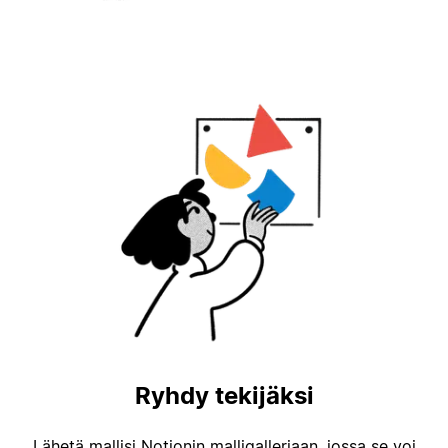
Ryhdy tekijäksi
Lähetä mallisi Notionin malligalleriaan, jossa se voi