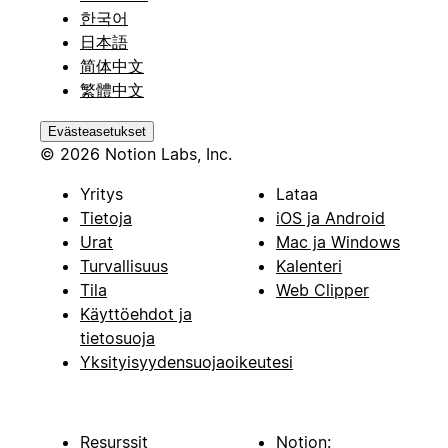
한국어
日本語
简体中文
繁體中文
Evästeasetukset
© 2026 Notion Labs, Inc.
Yritys
Lataa
Tietoja
iOS ja Android
Urat
Mac ja Windows
Turvallisuus
Kalenteri
Tila
Web Clipper
Käyttöehdot ja
tietosuoja
Yksityisyydensuojaoikeutesi
Resurssit
Notion: