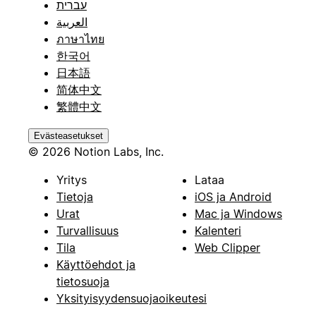
עברית
العربية
ภาษาไทย
한국어
日本語
简体中文
繁體中文
Evästeasetukset
© 2026 Notion Labs, Inc.
Yritys
Lataa
Tietoja
iOS ja Android
Urat
Mac ja Windows
Turvallisuus
Kalenteri
Tila
Web Clipper
Käyttöehdot ja
tietosuoja
Yksityisyydensuojaoikeutesi