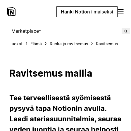
Hanki Notion ilmaiseksi
Marketplace
Luokat
Elämä
Ruoka ja ravitsemus
Ravitsemus
Ravitsemus mallia
Tee terveellisestä syömisestä
pysyvä tapa Notionin avulla.
Laadi ateriasuunnitelmia, seuraa
veden juontia ja seuraa helposti