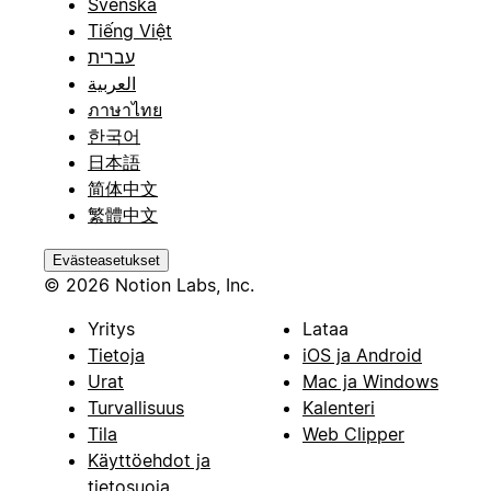
Svenska
Tiếng Việt
עברית
العربية
ภาษาไทย
한국어
日本語
简体中文
繁體中文
Evästeasetukset
© 2026 Notion Labs, Inc.
Yritys
Lataa
Tietoja
iOS ja Android
Urat
Mac ja Windows
Turvallisuus
Kalenteri
Tila
Web Clipper
Käyttöehdot ja
tietosuoja