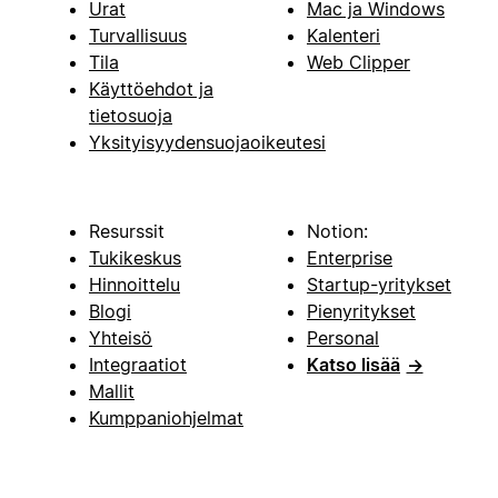
Urat
Mac ja Windows
Turvallisuus
Kalenteri
Tila
Web Clipper
Käyttöehdot ja
tietosuoja
Yksityisyydensuojaoikeutesi
Resurssit
Notion:
Tukikeskus
Enterprise
Hinnoittelu
Startup-yritykset
Blogi
Pienyritykset
Yhteisö
Personal
Integraatiot
Katso lisää
→
Mallit
Kumppaniohjelmat