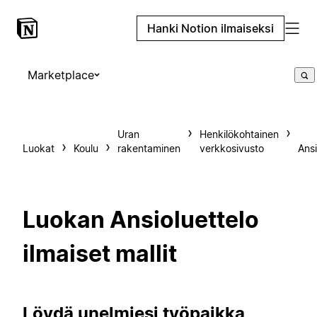
Hanki Notion ilmaiseksi
Marketplace
Uran
Henkilökohtainen
Luokat
Koulu
rakentaminen
verkkosivusto
Ansi
Luokan Ansioluettelo
ilmaiset mallit
Löydä unelmiesi työpaikka