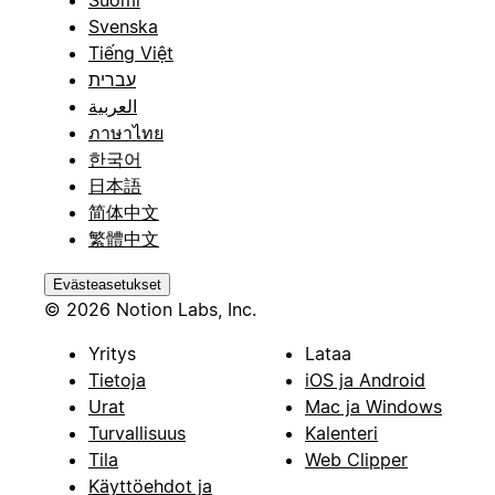
Svenska
Tiếng Việt
עברית
العربية
ภาษาไทย
한국어
日本語
简体中文
繁體中文
Evästeasetukset
© 2026 Notion Labs, Inc.
Yritys
Lataa
Tietoja
iOS ja Android
Urat
Mac ja Windows
Turvallisuus
Kalenteri
Tila
Web Clipper
Käyttöehdot ja