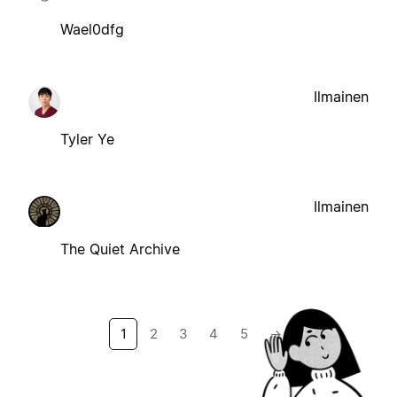
Wael0dfg
Ilmainen
Tyler Ye
Ilmainen
The Quiet Archive
1
2
3
4
5
→