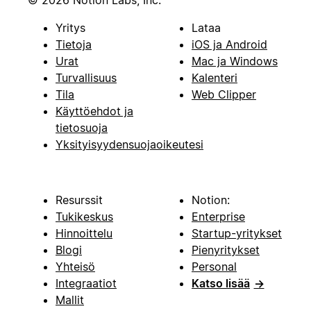
Yritys
Lataa
Tietoja
iOS ja Android
Urat
Mac ja Windows
Turvallisuus
Kalenteri
Tila
Web Clipper
Käyttöehdot ja
tietosuoja
Yksityisyydensuojaoikeutesi
Resurssit
Notion:
Tukikeskus
Enterprise
Hinnoittelu
Startup-yritykset
Blogi
Pienyritykset
Yhteisö
Personal
Integraatiot
Katso lisää
→
Mallit