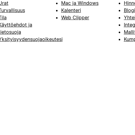
Urat
Mac ja Windows
Hinn
Turvallisuus
Kalenteri
Blog
Tila
Web Clipper
Yhte
Käyttöehdot ja
Integ
tietosuoja
Malli
Yksityisyydensuojaoikeutesi
Kump