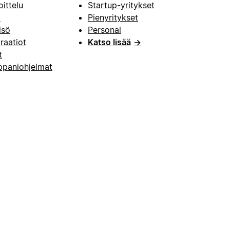
oittelu
Startup-yritykset
i
Pienyritykset
isö
Personal
raatiot
Katso lisää
→
t
paniohjelmat