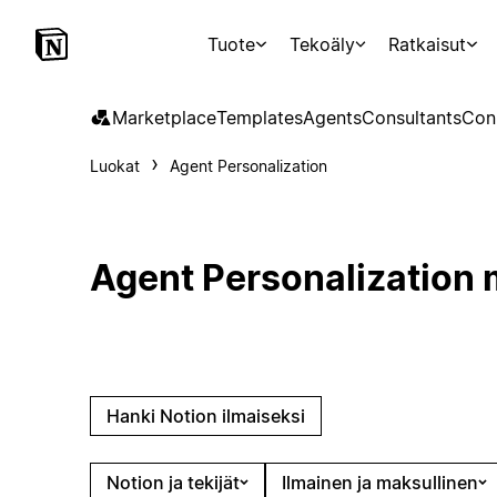
Tuote
Tekoäly
Ratkaisut
Marketplace
Templates
Agents
Consultants
Con
Luokat
Agent Personalization
Agent Personalization 
Hanki Notion ilmaiseksi
Notion ja tekijät
Ilmainen ja maksullinen