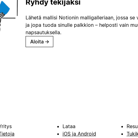
Ryhdy tekijäksi
Lähetä mallisi Notionin malligalleriaan, jossa se 
ja jopa tuoda sinulle palkkion – helposti vain m
napsautuksella.
Aloita
→
Yritys
Lataa
Resu
Tietoja
iOS ja Android
Tuki