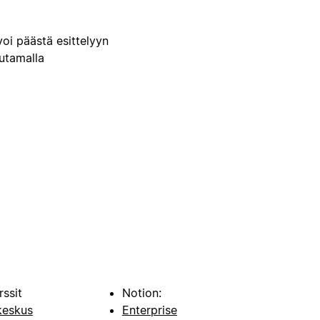
voi päästä esittelyyn
uutamalla
rssit
Notion:
keskus
Enterprise