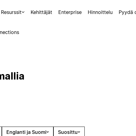
Resurssit
Kehittäjät
Enterprise
Hinnoittelu
Pyydä 
nections
mallia
Englanti ja Suomi
Suosittu