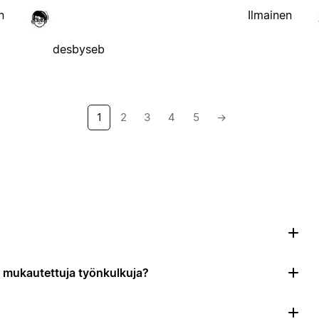
n
Ilmainen
desbyseb
1
2
3
4
5
→
da mukautettuja työnkulkuja?