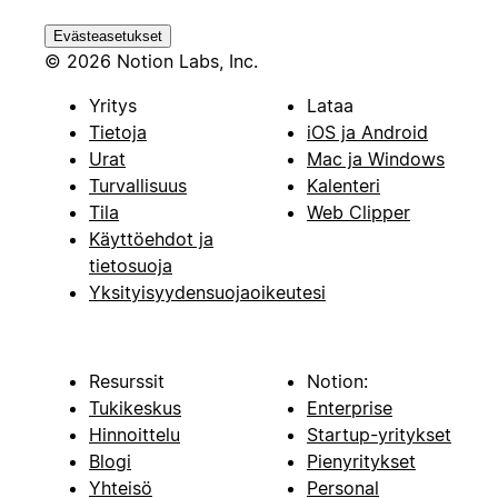
Evästeasetukset
© 2026 Notion Labs, Inc.
Yritys
Lataa
Tietoja
iOS ja Android
Urat
Mac ja Windows
Turvallisuus
Kalenteri
Tila
Web Clipper
Käyttöehdot ja
tietosuoja
Yksityisyydensuojaoikeutesi
Resurssit
Notion:
Tukikeskus
Enterprise
Hinnoittelu
Startup-yritykset
Blogi
Pienyritykset
Yhteisö
Personal