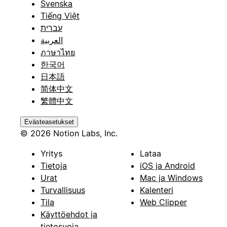
Svenska
Tiếng Việt
עברית
العربية
ภาษาไทย
한국어
日本語
简体中文
繁體中文
Evästeasetukset
© 2026 Notion Labs, Inc.
Yritys
Lataa
Tietoja
iOS ja Android
Urat
Mac ja Windows
Turvallisuus
Kalenteri
Tila
Web Clipper
Käyttöehdot ja
tietosuoja