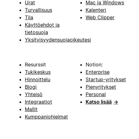
Urat
Mac ja Windows
Turvallisuus
Kalenteri
Tila
Web Clipper
Käyttöehdot ja
tietosuoja
Yksityisyydensuojaoikeutesi
Resurssit
Notion:
Tukikeskus
Enterprise
Hinnoittelu
Startup-yritykset
Blogi
Pienyritykset
Yhteisö
Personal
Integraatiot
Katso lisää
→
Mallit
Kumppaniohjelmat