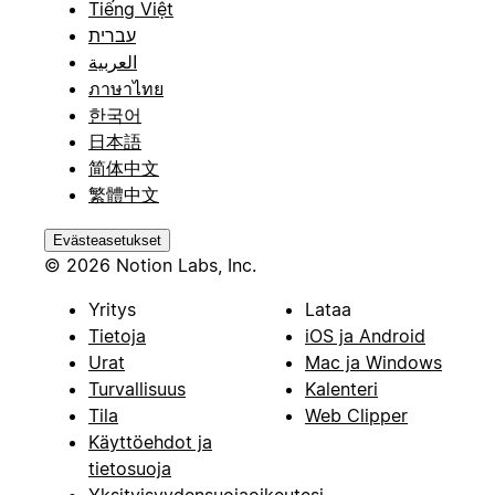
Tiếng Việt
עברית
العربية
ภาษาไทย
한국어
日本語
简体中文
繁體中文
Evästeasetukset
© 2026 Notion Labs, Inc.
Yritys
Lataa
Tietoja
iOS ja Android
Urat
Mac ja Windows
Turvallisuus
Kalenteri
Tila
Web Clipper
Käyttöehdot ja
tietosuoja
Yksityisyydensuojaoikeutesi