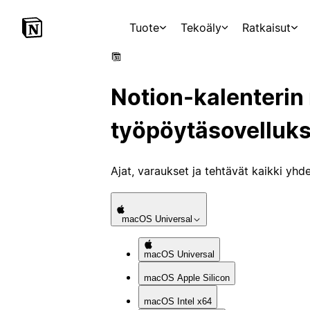
Tuote
Tekoäly
Ratkaisut
Notion-kalenterin
työpöytäsovelluk
Ajat, varaukset ja tehtävät kaikki yhd
macOS
Universal
macOS
Universal
macOS
Apple Silicon
macOS
Intel x64