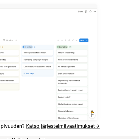
sopivuuden?
Katso järjestelmävaatimukset
→