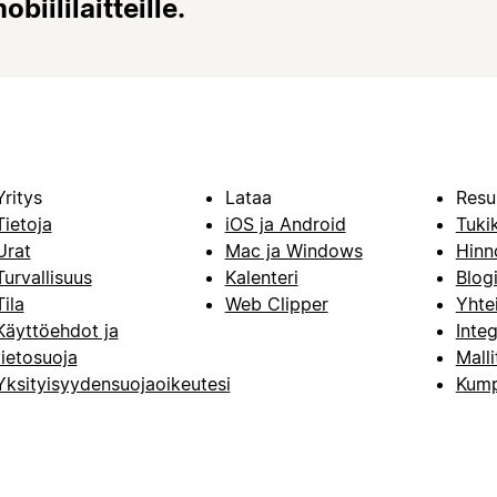
iililaitteille.
Yritys
Lataa
Resu
Tietoja
iOS ja Android
Tuki
Urat
Mac ja Windows
Hinn
Turvallisuus
Kalenteri
Blog
Tila
Web Clipper
Yhte
Käyttöehdot ja
Integ
tietosuoja
Malli
Yksityisyydensuojaoikeutesi
Kump