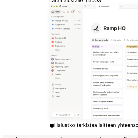
Lataa alustalle macOS
Haluatko tarkistaa laitteen yhteen