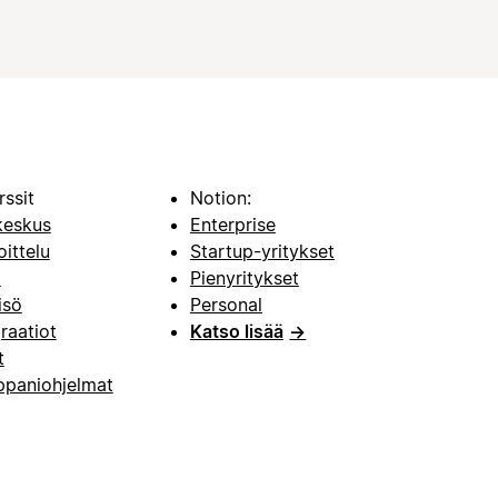
rssit
Notion:
keskus
Enterprise
oittelu
Startup-yritykset
i
Pienyritykset
isö
Personal
raatiot
Katso lisää
→
t
paniohjelmat