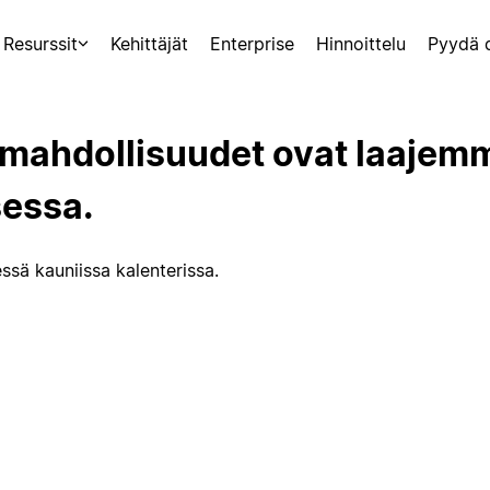
Resurssit
Kehittäjät
Enterprise
Hinnoittelu
Pyydä 
 mahdollisuudet ovat laajem
sessa.
essä kauniissa kalenterissa.