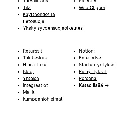
Turvallisuus
Kalenteri
Tila
Web Clipper
Käyttöehdot ja
tietosuoja
Yksityisyydensuojaoikeutesi
Resurssit
Notion:
Tukikeskus
Enterprise
Hinnoittelu
Startup-yritykset
Blogi
Pienyritykset
Yhteisö
Personal
Integraatiot
Katso lisää
→
Mallit
Kumppaniohjelmat