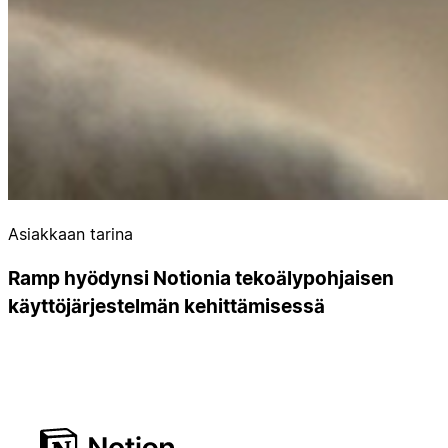
Asiakkaan tarina
Ramp hyödynsi Notionia tekoälypohjaisen
käyttöjärjestelmän kehittämisessä