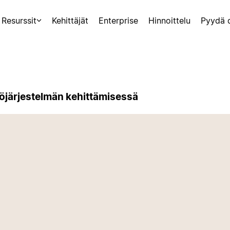
Resurssit
Kehittäjät
Enterprise
Hinnoittelu
Pyydä 
öjärjestelmän kehittämisessä