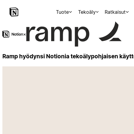
Tuote
Tekoäly
Ratkaisut
×
Ramp hyödynsi Notionia tekoälypohjaisen käytt