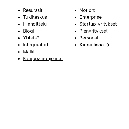
Resurssit
Notion:
Tukikeskus
Enterprise
Hinnoittelu
Startup-yritykset
Blogi
Pienyritykset
Yhteisö
Personal
Integraatiot
Katso lisää
→
Mallit
Kumppaniohjelmat