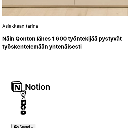
Asiakkaan tarina
Näin Qonton lähes 1 600 työntekijää pystyvät
työskentelemään yhtenäisesti
Suomi