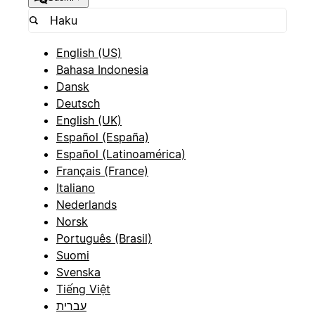
English (US)
Bahasa Indonesia
Dansk
Deutsch
English (UK)
Español (España)
Español (Latinoamérica)
Français (France)
Italiano
Nederlands
Norsk
Português (Brasil)
Suomi
Svenska
Tiếng Việt
עברית