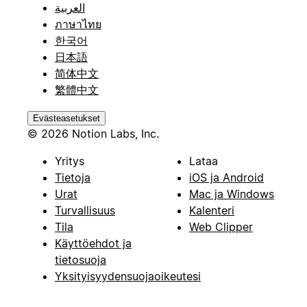
العربية
ภาษาไทย
한국어
日本語
简体中文
繁體中文
Evästeasetukset
© 2026 Notion Labs, Inc.
Yritys
Lataa
Tietoja
iOS ja Android
Urat
Mac ja Windows
Turvallisuus
Kalenteri
Tila
Web Clipper
Käyttöehdot ja
tietosuoja
Yksityisyydensuojaoikeutesi