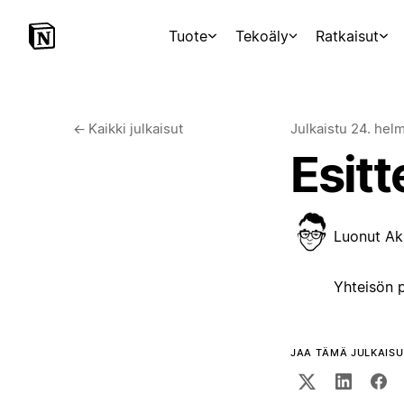
Tuote
Tekoäly
Ratkaisut
←
Kaikki julkaisut
Julkaistu
24. hel
Esitt
Luonut
Ak
Yhteisön p
JAA TÄMÄ JULKAISU