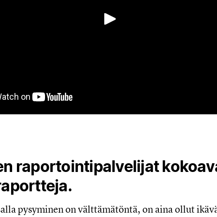
Toista
en raportointipalvelijat kokoava
raportteja.
salla pysyminen on välttämätöntä, on aina ollut ikä