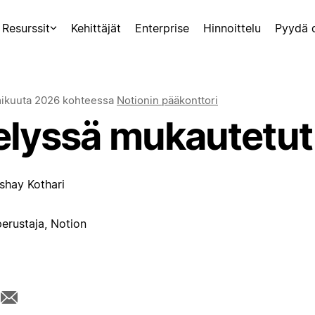
Resurssit
Kehittäjät
Enterprise
Hinnoittelu
Pyydä 
mikuuta 2026
kohteessa
Notionin pääkonttori
elyssä mukautetut 
shay Kothari
erustaja, Notion