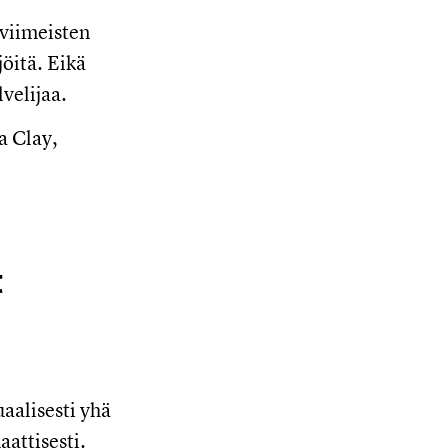
 viimeisten
öitä. Eikä
lvelijaa.
a Clay,
t
aalisesti yhä
aattisesti.