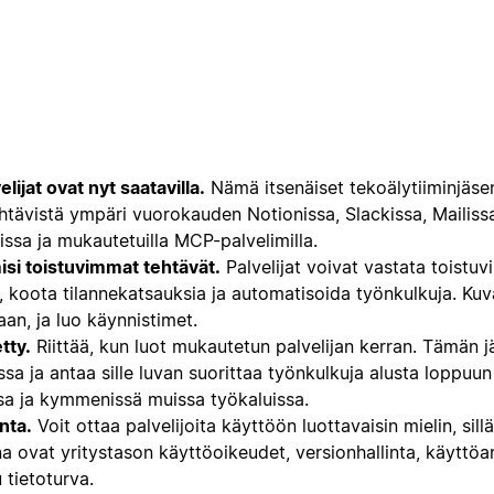
lijat ovat nyt saatavilla.
Nämä itsenäiset tekoälytiiminjäse
ehtävistä ympäri vuorokauden Notionissa, Slackissa, Mailissa
issa ja mukautetuilla MCP-palvelimilla.
isi toistuvimmat tehtävät.
Palvelijat voivat vastata toistuv
ä, koota tilannekatsauksia ja automatisoida työnkulkuja. Kuva
aan, ja luo käynnistimet.
tty.
Riittää, kun luot mukautetun palvelijan kerran. Tämän j
ssa ja antaa sille luvan suorittaa työnkulkuja alusta loppuun
ssa ja kymmenissä muissa työkaluissa.
nta.
Voit ottaa palvelijoita käyttöön luottavaisin mielin, sill
a ovat yritystason käyttöoikeudet, versionhallinta, käyttöan
 tietoturva.