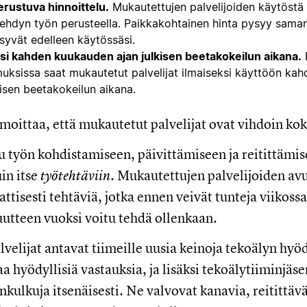
erustuva hinnoittelu.
Mukautettujen palvelijoiden käytöstä 
tehdyn työn perusteella. Paikkakohtainen hinta pysyy saman
syvät edelleen käytössäsi.
ksi kahden kuukauden ajan julkisen beetakokeilun aikana.
B
uksissa saat mukautetut palvelijat ilmaiseksi käyttöön kah
isen beetakokeilun aikana.
lmoittaa, että mukautetut palvelijat ovat vihdoin kok
u työn kohdistamiseen, päivittämiseen ja reitittämi
uin itse
työtehtäviin
. Mukautettujen palvelijoiden avu
tisesti tehtäviä, jotka ennen veivät tunteja viikossa t
utteen vuoksi voitu tehdä ollenkaan.
velijat antavat tiimeille uusia keinoja tekoälyn hy
a hyödyllisiä vastauksia, ja lisäksi tekoälytiiminjäse
nkulkuja itsenäisesti. Ne valvovat kanavia, reitittävä