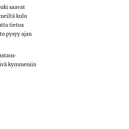
tuki saavat
meiltä kulu
tta tietoa
eto pysyy ajan
astaus-
päivä kymmeniin