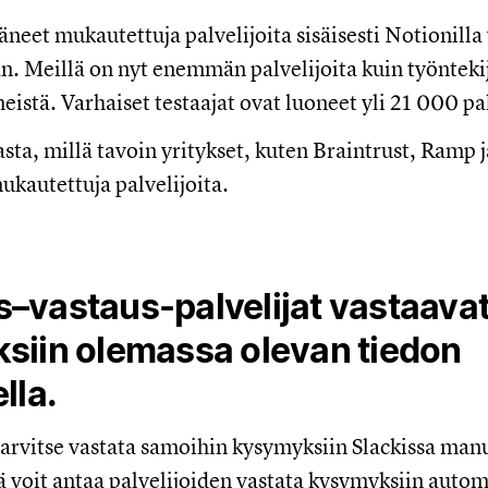
eet mukautettuja palvelijoita sisäisesti Notionilla
n. Meillä on nyt enemmän palvelijoita kuin työntekij
eistä. Varhaiset testaajat ovat luoneet yli 21 000 pa
sta, millä tavoin yritykset, kuten Braintrust, Ramp j
kautettuja palvelijoita.
–vastaus-palvelijat vastaava
siin olemassa olevan tiedon
lla.
tarvitse vastata samoihin kysymyksiin Slackissa manu
lä voit antaa palvelijoiden vastata kysymyksiin autom