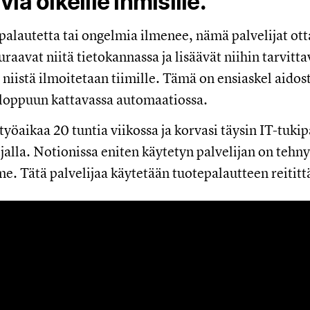
iä oikeille ihmisille.
palautetta tai ongelmia ilmenee, nämä palvelijat ott
uraavat niitä tietokannassa ja lisäävät niihin tarvittav
niistä ilmoitetaan tiimille. Tämä on ensiaskel aidos
 loppuun kattavassa automaatiossa.
työaikaa 20 tuntia viikossa ja korvasi täysin IT-tuki
jalla. Notionissa eniten käytetyn palvelijan on tehny
e. Tätä palvelijaa käytetään tuotepalautteen reitit