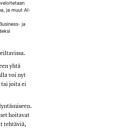
veloitetaan
a, ja muut AI-
usiness- ja
deksi
eiltavissa.
seen yhtä
lla voi nyt
ai joita ei
ödyntämiseen.
net hoitavat
t tehtäviä,