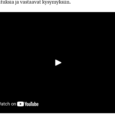
tuksia ja vastaavat kysymyksiin.
Toista