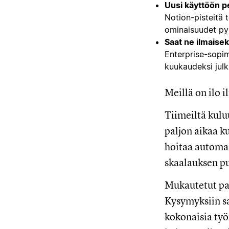
Uusi käyttöön p
Notion-pisteitä 
ominaisuudet py
Saat ne ilmaise
Enterprise-sopim
kuukaudeksi julk
Meillä on ilo i
Tiimeiltä kulu
paljon aikaa k
hoitaa automaat
skaalauksen pu
Mukautetut pal
Kysymyksiin sa
kokonaisia työ