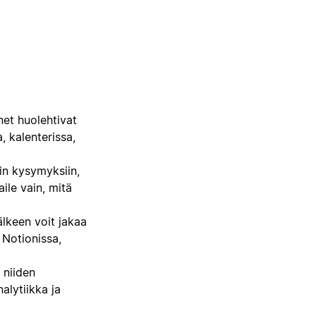
net huolehtivat
, kalenterissa,
iin kysymyksiin,
ile vain, mitä
älkeen voit jakaa
 Notionissa,
ä niiden
alytiikka ja