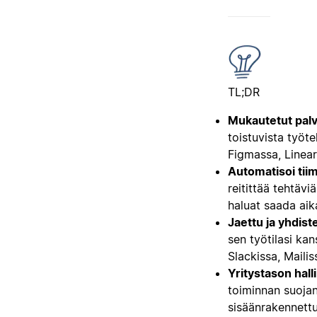
TL;DR
Mukautetut palve
toistuvista työt
Figmassa, Linear
Automatisoi tiim
reitittää tehtävi
haluat saada aik
Jaettu ja yhdiste
sen työtilasi kan
Slackissa, Maili
Yritystason halli
toiminnan suojan
sisäänrakennettu