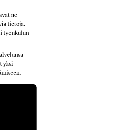
avat ne
ia tietoja.
ti työnkulun
palvelunsa
t yksi
tämiseen.