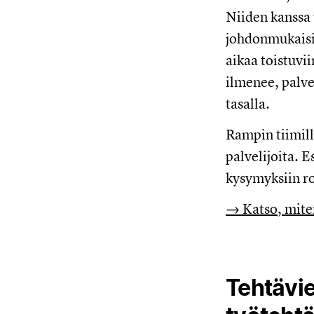
Niiden kanssa 
johdonmukaisia
aikaa toistuvi
ilmenee, palvel
tasalla.
Rampin tiimill
palvelijoita. 
kysymyksiin r
→ Katso, mite
Tehtävie