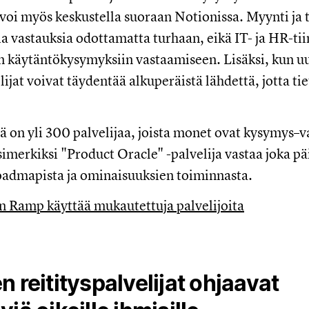
voi myös keskustella suoraan Notionissa. Myynti ja 
 vastauksia odottamatta turhaan, eikä IT- ja HR-tii
in käytäntökysymyksiin vastaamiseen. Lisäksi, kun uu
ijat voivat täydentää alkuperäistä lähdettä, jotta ti
ä on yli 300 palvelijaa, joista monet ovat kysymys–v
Esimerkiksi "Product Oracle" -palvelija vastaa joka 
oadmapista ja ominaisuuksien toiminnasta.
n Ramp käyttää mukautettuja palvelijoita
n reitityspalvelijat ohjaavat