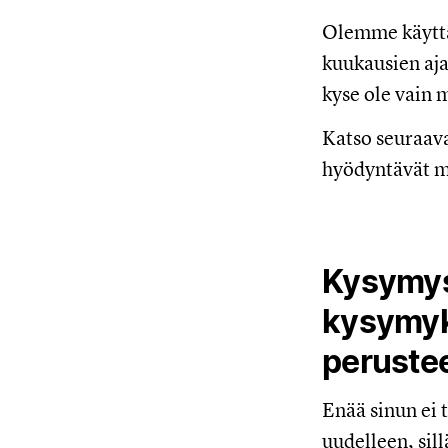
Olemme käyttän
kuukausien aja
kyse ole vain m
Katso seuraava
hyödyntävät mu
Kysymys
kysymyk
perustee
Enää sinun ei 
uudelleen, sil