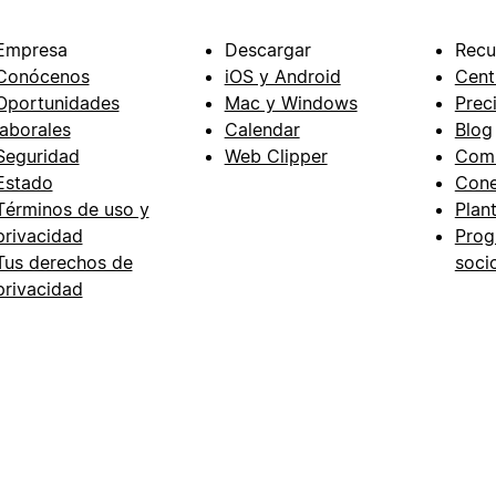
Empresa
Descargar
Recu
Conócenos
iOS y Android
Cent
Oportunidades
Mac y Windows
Prec
laborales
Calendar
Blog
Seguridad
Web Clipper
Com
Estado
Cone
Términos de uso y
Plant
privacidad
Prog
Tus derechos de
soci
privacidad