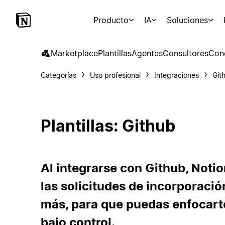
Producto
IA
Soluciones
Marketplace
Plantillas
Agentes
Consultores
Con
Categorías
Uso profesional
Integraciones
Git
Plantillas: Github
Al integrarse con Github, Notio
las solicitudes de incorporació
más, para que puedas enfocarte 
bajo control.