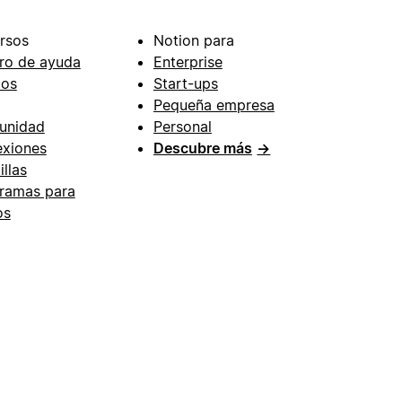
rsos
Notion para
ro de ayuda
Enterprise
ios
Start-ups
Pequeña empresa
unidad
Personal
xiones
Descubre más
→
illas
ramas para
os