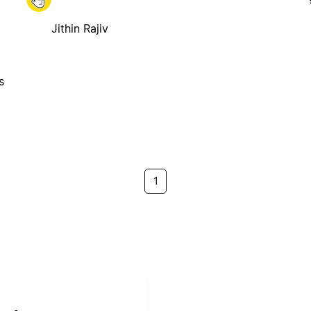
Jithin Rajiv
s
1