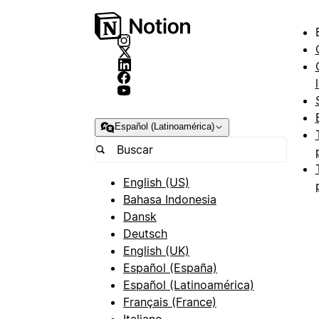
Español (Latinoamérica)
English (US)
Bahasa Indonesia
Dansk
Deutsch
English (UK)
Español (España)
Español (Latinoamérica)
Français (France)
Italiano