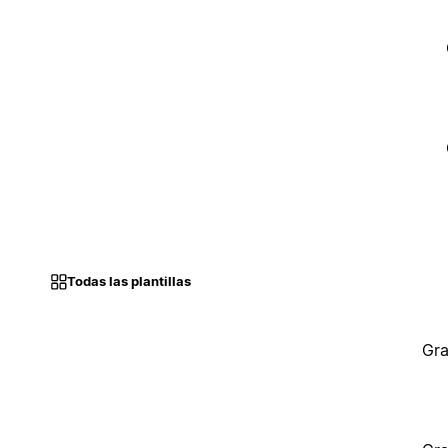
Todas las plantillas
Gra