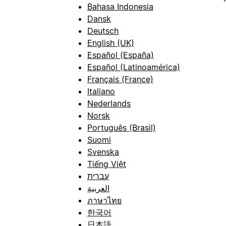
Bahasa Indonesia
Dansk
Deutsch
English (UK)
Español (España)
Español (Latinoamérica)
Français (France)
Italiano
Nederlands
Norsk
Português (Brasil)
Suomi
Svenska
Tiếng Việt
עברית
العربية
ภาษาไทย
한국어
日本語