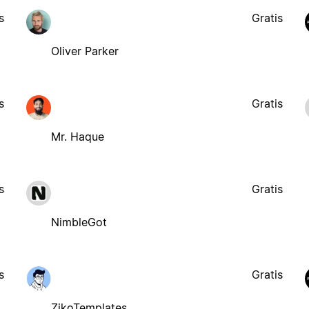
s
Gratis
Oliver Parker
s
Gratis
Mr. Haque
s
Gratis
NimbleGot
s
Gratis
ZikoTemplates