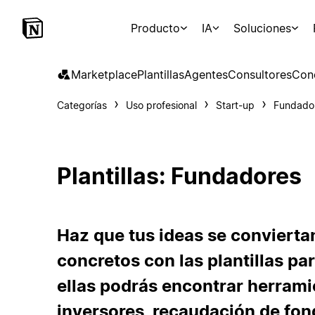
Producto
IA
Soluciones
Marketplace
Plantillas
Agentes
Consultores
Con
Categorías
Uso profesional
Start-up
Fundado
Plantillas: Fundadores
Haz que tus ideas se conviert
concretos con las plantillas pa
ellas podrás encontrar herrami
inversores, recaudación de fond