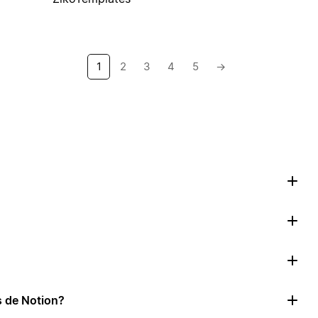
1
2
3
4
5
→
as de Notion?