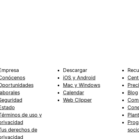
Empresa
Descargar
Recu
Conócenos
iOS y Android
Cent
Oportunidades
Mac y Windows
Prec
laborales
Calendar
Blog
Seguridad
Web Clipper
Com
Estado
Cone
Términos de uso y
Plant
privacidad
Prog
Tus derechos de
soci
privacidad