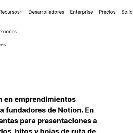
Recursos
Desarrolladores
Enterprise
Precios
Soli
exiones
res
an en emprendimientos
ra fundadores de Notion. En
entas para presentaciones a
os, hitos y hojas de ruta de