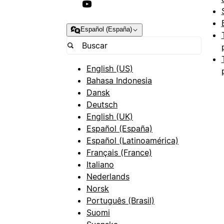
Español (España)
English (US)
Bahasa Indonesia
Dansk
Deutsch
English (UK)
Español (España)
Español (Latinoamérica)
Français (France)
Italiano
Nederlands
Norsk
Português (Brasil)
Suomi