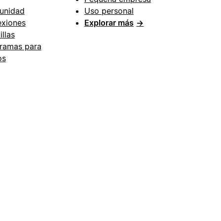
unidad
Uso personal
xiones
Explorar más
→
illas
ramas para
os