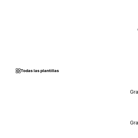
Todas las plantillas
Gra
Gra