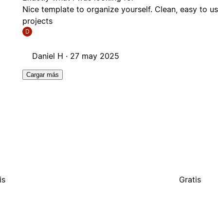
Nice template to organize yourself. Clean, easy to us
projects
D
Daniel H ·
27 may 2025
Cargar más
is
Gratis