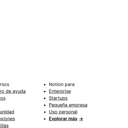
rsos
Notion para
ro de ayuda
Enterprise
ios
Startups
Pequeña empresa
unidad
Uso personal
xiones
Explorar más
→
illas