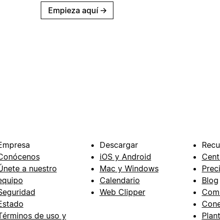
Empieza aquí
→
Empresa
Descargar
Recu
Conócenos
iOS y Android
Cent
Únete a nuestro
Mac y Windows
Prec
equipo
Calendario
Blog
Seguridad
Web Clipper
Com
Estado
Cone
Términos de uso y
Plant