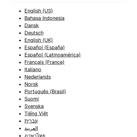
English (US)
Bahasa Indonesia
Dansk
Deutsch
English (UK)
Español (España)
Español (Latinoamérica)
Français (France)
Italiano
Nederlands
Norsk
Português (Brasil)
Suomi
Svenska
Tiếng Việt
עברית
العربية
ภาษาไทย