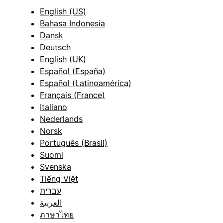
English (US)
Bahasa Indonesia
Dansk
Deutsch
English (UK)
Español (España)
Español (Latinoamérica)
Français (France)
Italiano
Nederlands
Norsk
Português (Brasil)
Suomi
Svenska
Tiếng Việt
עברית
العربية
ภาษาไทย