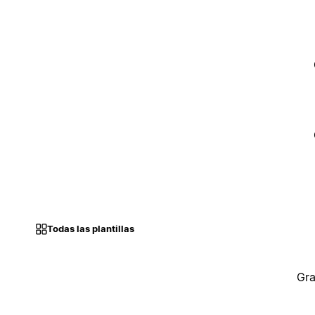
Todas las plantillas
Gra