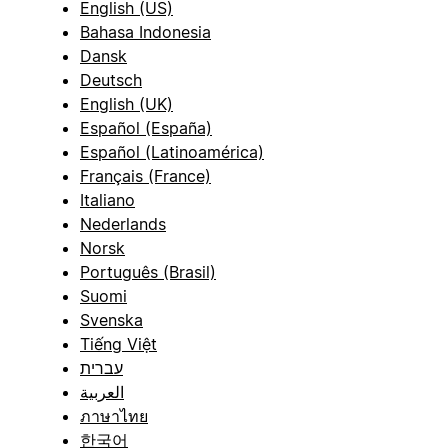
English (US)
Bahasa Indonesia
Dansk
Deutsch
English (UK)
Español (España)
Español (Latinoamérica)
Français (France)
Italiano
Nederlands
Norsk
Português (Brasil)
Suomi
Svenska
Tiếng Việt
עברית
العربية
ภาษาไทย
한국어