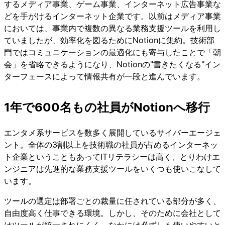
するメディア事業、ゲーム事業、インターネット広告事業な
どを手がけるインターネット企業です。以前はメディア事業
においては、事業内で複数の異なる業務支援ツールを利用し
ていましたが、効率化を図るためにNotionに集約。技術部
門ではコミュニケーションの最適化にも寄与したことで「朝
会」を省略できるようになり、Notionの"書きたくなる"イン
ターフェースによって情報共有が一段と進んでいます。
1年で600名もの社員がNotionへ移行
エンタメ系サービスを数多く展開しているサイバーエージェ
ント。全体の3割以上を技術職の社員が占めるインターネッ
ト企業ということもあってITリテラシーは高く、とりわけエ
ンジニアは先進的な業務支援ツールをいくつも使いこなして
います。
ツールの選定は部署ごとの裁量に任されている部分が多く、
自由度高く仕事できる環境。しかし、そのために会社として
はツールが統一されにくく、なかには必ずしも使いやすいと