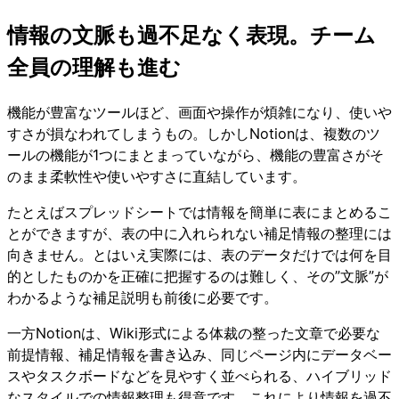
情報の文脈も過不足なく表現。チーム
全員の理解も進む
機能が豊富なツールほど、画面や操作が煩雑になり、使いや
すさが損なわれてしまうもの。しかしNotionは、複数のツ
ールの機能が1つにまとまっていながら、機能の豊富さがそ
のまま柔軟性や使いやすさに直結しています。
たとえばスプレッドシートでは情報を簡単に表にまとめるこ
とができますが、表の中に入れられない補足情報の整理には
向きません。とはいえ実際には、表のデータだけでは何を目
的としたものかを正確に把握するのは難しく、その”文脈”が
わかるような補足説明も前後に必要です。
一方Notionは、Wiki形式による体裁の整った文章で必要な
前提情報、補足情報を書き込み、同じページ内にデータベー
スやタスクボードなどを見やすく並べられる、ハイブリッド
なスタイルでの情報整理も得意です。これにより情報を過不