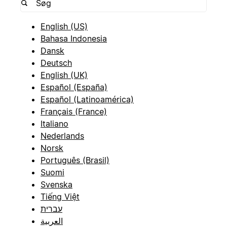
English (US)
Bahasa Indonesia
Dansk
Deutsch
English (UK)
Español (España)
Español (Latinoamérica)
Français (France)
Italiano
Nederlands
Norsk
Português (Brasil)
Suomi
Svenska
Tiếng Việt
עברית
العربية