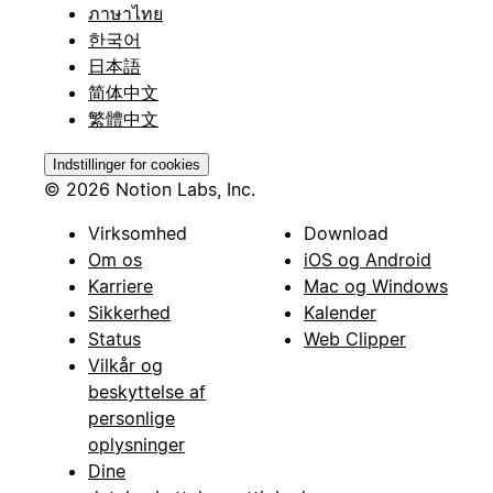
ภาษาไทย
한국어
日本語
简体中文
繁體中文
Indstillinger for cookies
© 2026 Notion Labs, Inc.
Virksomhed
Download
Om os
iOS og Android
Karriere
Mac og Windows
Sikkerhed
Kalender
Status
Web Clipper
Vilkår og
beskyttelse af
personlige
oplysninger
Dine