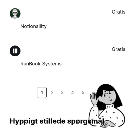
Gratis
Notionallity
Gratis
RunBook Systems
1
2
3
4
5
→
Hyppigt stillede spørgsmål