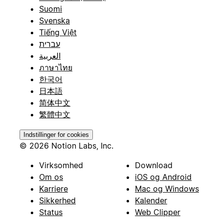
Suomi
Svenska
Tiếng Việt
עברית
العربية
ภาษาไทย
한국어
日本語
简体中文
繁體中文
Indstillinger for cookies
© 2026 Notion Labs, Inc.
Virksomhed
Download
Om os
iOS og Android
Karriere
Mac og Windows
Sikkerhed
Kalender
Status
Web Clipper