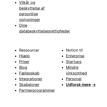
Vilkår og
beskyttelse af
personlige
oplysninger
Dine
databeskyttelsesrettigheder
Ressourcer
Notion til
Hjælp
Enterprise
Priser
Startups
Blog
Mindre
Fællesskab
virksomhed
Integrationer
Personal
Skabeloner
Udforsk mere
→
Partnerprogrammer