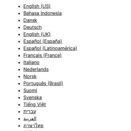
English (US)
Bahasa Indonesia
Dansk
Deutsch
English (UK)
Español (España)
Español (Latinoamérica)
Français (France)
Italiano
Nederlands
Norsk
Português (Brasil)
Suomi
Svenska
Tiếng Việt
עברית
العربية
ภาษาไทย