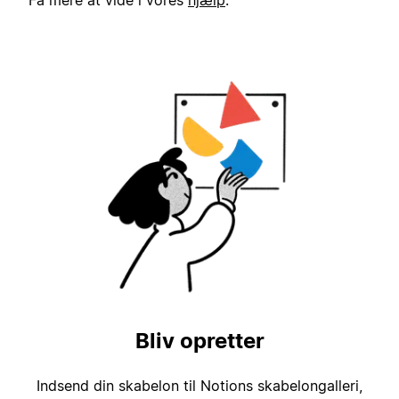
Få mere at vide i vores
hjælp
.
Bliv opretter
Indsend din skabelon til Notions skabelongalleri,