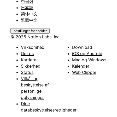
한국어
日本語
简体中文
繁體中文
Indstillinger for cookies
© 2026 Notion Labs, Inc.
Virksomhed
Download
Om os
iOS og Android
Karriere
Mac og Windows
Sikkerhed
Kalender
Status
Web Clipper
Vilkår og
beskyttelse af
personlige
oplysninger
Dine
databeskyttelsesrettigheder