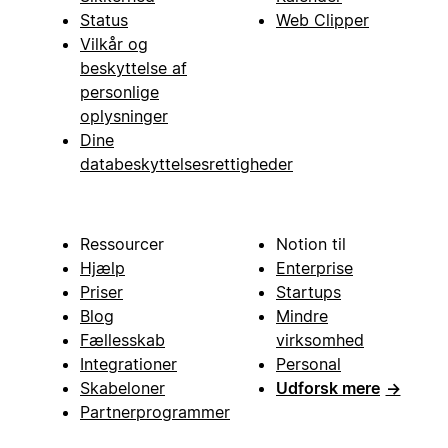
Status
Web Clipper
Vilkår og
beskyttelse af
personlige
oplysninger
Dine
databeskyttelsesrettigheder
Ressourcer
Notion til
Hjælp
Enterprise
Priser
Startups
Blog
Mindre
Fællesskab
virksomhed
Integrationer
Personal
Skabeloner
Udforsk mere
→
Partnerprogrammer