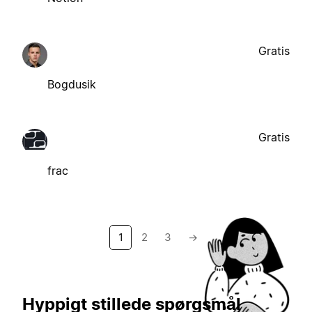
Gratis
Bogdusik
Gratis
frac
1
2
3
→
Hyppigt stillede spørgsmål