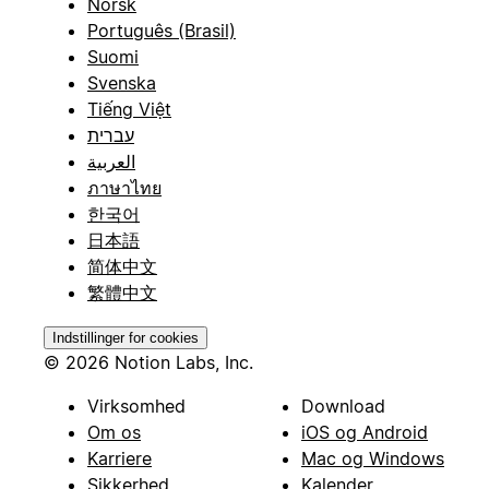
Norsk
Português (Brasil)
Suomi
Svenska
Tiếng Việt
עברית
العربية
ภาษาไทย
한국어
日本語
简体中文
繁體中文
Indstillinger for cookies
© 2026 Notion Labs, Inc.
Virksomhed
Download
Om os
iOS og Android
Karriere
Mac og Windows
Sikkerhed
Kalender