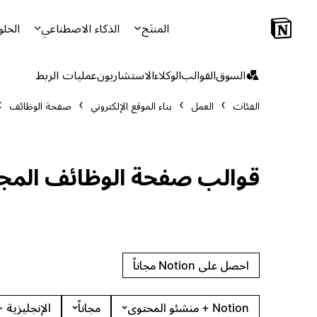
المنتَج
الذكاء الاصطناعي
الحلو
السوق
القوالب
الوكلاء
الاستشاريون
عمليات الربط
الفئات
العمل
بناء الموقع الإلكتروني
صفحة الوظائف
قوالب صفحة الوظائف المجا
احصل على Notion مجاناً
Notion + منشئو المحتوى
مجاناً
الإنجليزية +