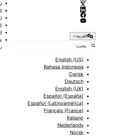
ن
ا
ا
ا
ا
العربية
ح
ب
English (US)
Bahasa Indonesia
Dansk
Deutsch
English (UK)
Español (España)
Español (Latinoamérica)
Français (France)
Italiano
Nederlands
Norsk