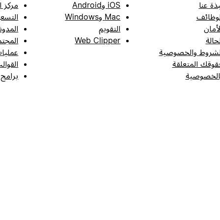
بذة عنا
iOS وAndroid
مركز ا
لوظائف
Mac وWindows
التسعي
لأمان
التقويم
المدون
لحالة
Web Clipper
المجتم
لشروط والخصوصية
عمليات
قوقك المتعلقة
القوال
الخصوصية
برامج 