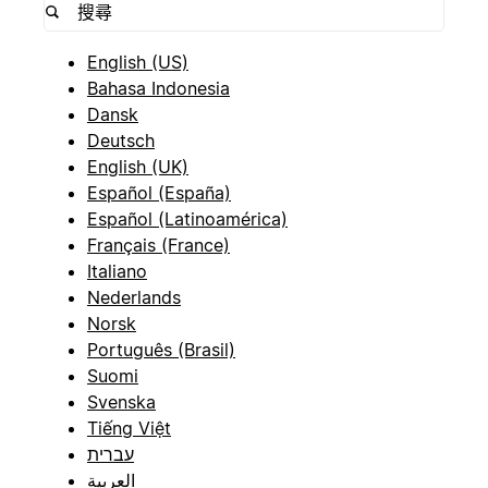
English (US)
Bahasa Indonesia
Dansk
Deutsch
English (UK)
Español (España)
Español (Latinoamérica)
Français (France)
Italiano
Nederlands
Norsk
Português (Brasil)
Suomi
Svenska
Tiếng Việt
עברית
العربية